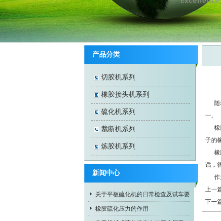
产品分类
切胶机系列
橡胶接头机系列
随着
硫化机系列
一。
橡胶
裁断机系列
子的
炼胶机系列
橡胶
话，
新闻中心
作为
上一
关于平板硫化机的日常检查及试车要
下一
求
橡胶硫化压力的作用