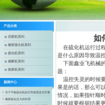
产品分类
如
切胶机系列
橡胶接头机系列
在硫化机运行过
硫化机系列
是什么原因导致温
裁断机系列
下面鑫业飞机械的
炼胶机系列
题：
温控失灵的时候要
新闻中心
果是的话，那么可
关于平板硫化机的日常检查及试车要
情
况，如果指针顺
求
橡胶硫化压力的作用
时候就要根据结果