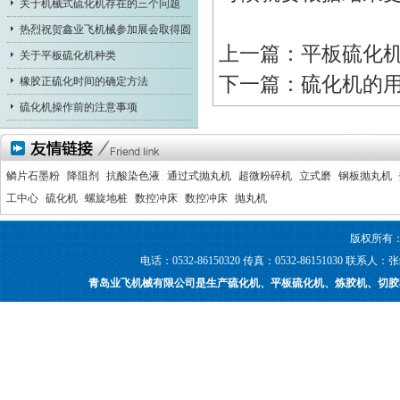
关于机械式硫化机存在的三个问题
热烈祝贺鑫业飞机械参加展会取得圆
上一篇：
平板硫化
满成
关于平板硫化机种类
下一篇：
硫化机的
橡胶正硫化时间的确定方法
硫化机操作前的注意事项
鳞片石墨粉
降阻剂
抗酸染色液
通过式抛丸机
超微粉碎机
立式磨
钢板抛丸机
工中心
硫化机
螺旋地桩
数控冲床
数控冲床
抛丸机
版权所有
电话：0532-86150320 传真：0532-86151030
青岛业飞机械有限公司是生产硫化机、平板硫化机、炼胶机、切胶