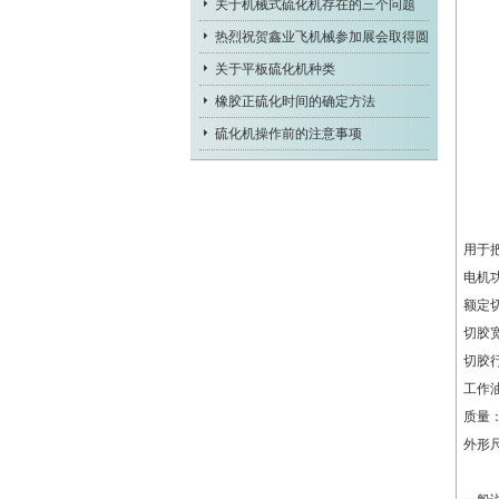
关于机械式硫化机存在的三个问题
热烈祝贺鑫业飞机械参加展会取得圆
满成
关于平板硫化机种类
橡胶正硫化时间的确定方法
硫化机操作前的注意事项
用于把
电机功率
额定切
切胶宽度
切胶行
工作油
质量：1
外形尺寸