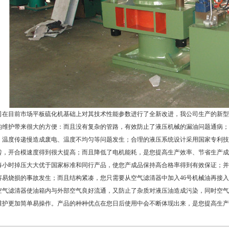
司在目前市场平板硫化机基础上对其技术性能参数进行了全新改进，我公司生产的新型
的维护带来很大的方便：而且没有复杂的管路，有效防止了液压机械的漏油问题通病；
、温度传递慢造成废电、温度不均匀等问题发生；合理的液压系统设计采用国家专利技
转，开合模速度得到很大提高；而且降低了电机能耗，是您提高生产效率、节省生产成
每小时掉压大大优于国家标准和同行产品，使您产成品保持高合格率得到有效保证；并
容易烧损的事故发生；而且结构紧凑，您只需要从空气滤清器中加入46号机械油再接
空气滤清器使油箱内与外部空气良好流通，又防止了杂质对液压油造成污染，同时空气
维护更加简单易操作。产品的种种优点在您日后使用中会不断体现出来，是您提高生产