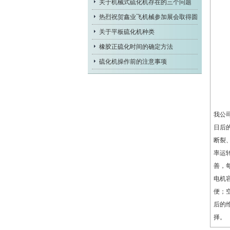
关于机械式硫化机存在的三个问题
热烈祝贺鑫业飞机械参加展会取得圆
满成
关于平板硫化机种类
橡胶正硫化时间的确定方法
硫化机操作前的注意事项
我公
日后
断裂
率运
善，
电机
便；
后的
择。