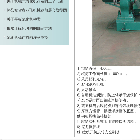
关于机械式硫化机存在的三个问题
热烈祝贺鑫业飞机械参加展会取得圆
满成
关于平板硫化机种类
橡胶正硫化时间的确定方法
硫化机操作前的注意事项
⑴ 辊筒直径：400mm，
⑵ 辊筒工作面长度：1000mm，
⑶ 采用钻孔光辊，
⑷ 37-45KW电机
⑸ 滚动轴承
⑹ 自动稀油润滑，防止轴承干烧保护
⑺ ZSY硬齿面四轴减速机传动，
⑻ 减速机与后辊筒双排链高强联轴器
⑼ 厚壁方钢管、钢板焊接整体底座，
⑽ 钢板焊接高强机架，
⑾ 辊筒冷却系统采用旋转接头结构，
⑿ 尼龙挡胶板，
⒀ 拉线开关反转安全制动